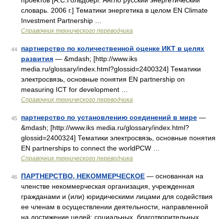
проектов [А.С.Гольдберг. Англо русский энергетический
словарь. 2006 г.] Тематики энергетика в целом EN Climate
Investment Partnership …
Справочник технического переводчика
партнерство по количественной оценке ИКТ в целях
44
развития
— &mdash; [http://www.iks
media.ru/glossary/index.html?glossid=2400324] Тематики
электросвязь, основные понятия EN partnership on
measuring ICT for development …
Справочник технического переводчика
партнерство по установлению соединений в мире
—
45
&mdash; [http://www.iks media.ru/glossary/index.html?
glossid=2400324] Тематики электросвязь, основные понятия
EN partnerships to connect the worldPCW …
Справочник технического переводчика
ПАРТНЕРСТВО, НЕКОММЕРЧЕСКОЕ
— основанная на
46
членстве некоммерческая организация, учрежденная
гражданами и (или) юридическими лицами для содействия
ее членам в осуществлении деятельности, направленной
на достижение целей: социальных, благотворительных,